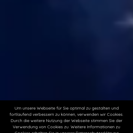
Um unsere Webseite für Sie optimal zu gestalten und
fortlaufend verbessern zu können, verwenden wir Cookies.
Durch die weitere Nutzung der Webseite stimmen Sie der
LED Streetdance - T.R. Lights
Verwendung von Cookies zu. Weitere Informationen zu
Cookies erhalten Sie in unserer
Datenschutzerklärung