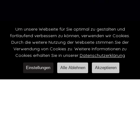
Um unsere Webseite für Sie optimal zu gestalten und
fortlaufend verbessern zu können, verwenden wir Cookies.
Durch die weitere Nutzung der Webseite stimmen Sie der
Verwendung von Cookies zu. Weitere Informationen zu
Varieté PromenArt
Cookies erhalten Sie in unserer
Datenschutzerklärung
Usedom
Einstellungen
Alle Ablehnen
Akzeptieren
Diesen Sommer fand auf der Sehbrücke Ahlbeck die
Varietéshow PromenArts statt, bei dem François
erneut die Regie übernahm.
Dabei entstand die sehr unterhaltsame Show „MS La